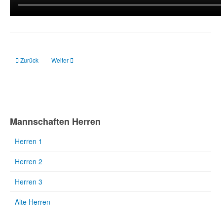
Vorheriger Beitrag: 100 Jahre Fussball in Repelen
Nächster Beitrag: Fußball Technik-Training
Zurück
Weiter
Mannschaften Herren
Herren 1
Herren 2
Herren 3
Alte Herren