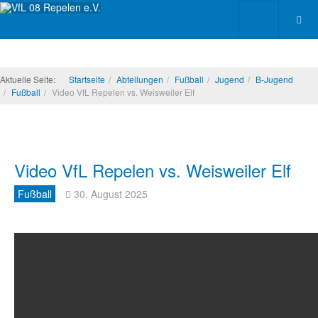
Aktuelle Seite:
Startseite
Abteilungen
Fußball
Jugend
B-Jugend
Fußball
Video VfL Repelen vs. Weisweiler Elf
Video VfL Repelen vs. Weisweiler Elf
Fußball
30. August 2025