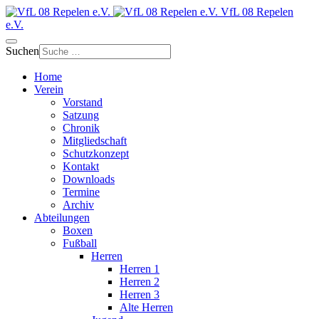
VfL 08 Repelen
e.V.
Suchen
Home
Verein
Vorstand
Satzung
Chronik
Mitgliedschaft
Schutzkonzept
Kontakt
Downloads
Termine
Archiv
Abteilungen
Boxen
Fußball
Herren
Herren 1
Herren 2
Herren 3
Alte Herren