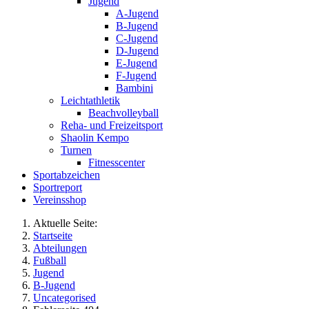
Jugend
A-Jugend
B-Jugend
C-Jugend
D-Jugend
E-Jugend
F-Jugend
Bambini
Leichtathletik
Beachvolleyball
Reha- und Freizeitsport
Shaolin Kempo
Turnen
Fitnesscenter
Sportabzeichen
Sportreport
Vereinsshop
Aktuelle Seite:
Startseite
Abteilungen
Fußball
Jugend
B-Jugend
Uncategorised