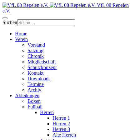
VfL 08 Repelen
e.V.
Suchen
Home
Verein
Vorstand
Satzung
Chronik
Mitgliedschaft
Schutzkonzept
Kontakt
Downloads
Termine
Archiv
Abteilungen
Boxen
Fußball
Herren
Herren 1
Herren 2
Herren 3
Alte Herren