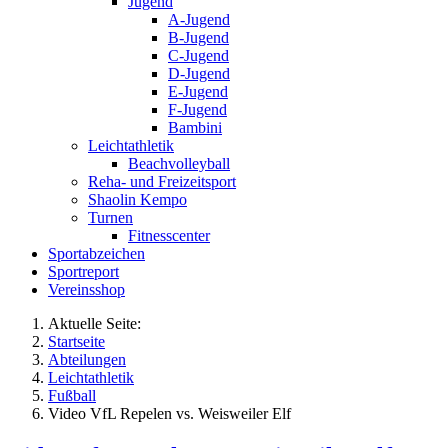
Jugend
A-Jugend
B-Jugend
C-Jugend
D-Jugend
E-Jugend
F-Jugend
Bambini
Leichtathletik
Beachvolleyball
Reha- und Freizeitsport
Shaolin Kempo
Turnen
Fitnesscenter
Sportabzeichen
Sportreport
Vereinsshop
Aktuelle Seite:
Startseite
Abteilungen
Leichtathletik
Fußball
Video VfL Repelen vs. Weisweiler Elf