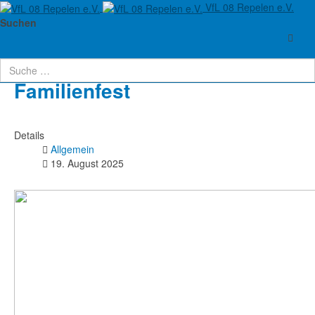
VfL 08 Repelen e.V.
Aktuelle Seite:
Startseite
Abteilungen
Turnen
Allgemein
Suchen
Familienfest
Familienfest
Details
Allgemein
19. August 2025