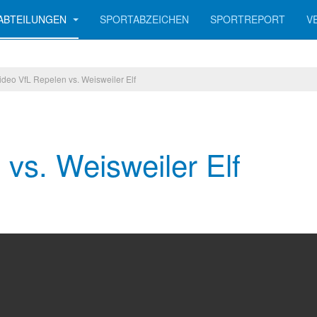
ABTEILUNGEN
SPORTABZEICHEN
SPORTREPORT
V
ideo VfL Repelen vs. Weisweiler Elf
vs. Weisweiler Elf