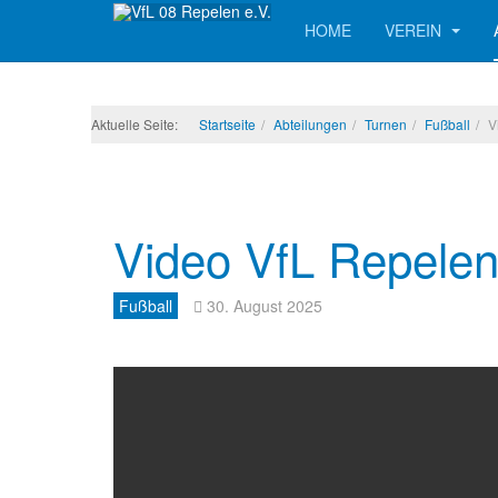
HOME
VEREIN
Aktuelle Seite:
Startseite
Abteilungen
Turnen
Fußball
V
Video VfL Repelen 
Fußball
30. August 2025