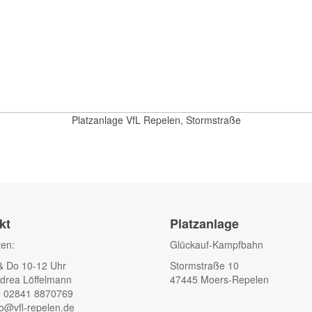
Platzanlage VfL Repelen, Stormstraße
kt
Platzanlage
ten:
Glückauf-Kampfbahn
& Do 10-12 Uhr
Stormstraße 10
drea Löffelmann
47445 Moers-Repelen
: 02841 8870769
fo@vfl-repelen.de