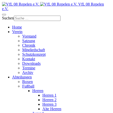
VfL 08 Repelen
e.V.
Suchen
Home
Verein
Vorstand
Satzung
Chronik
Mitgliedschaft
Schutzkonzept
Kontakt
Downloads
Termine
Archiv
Abteilungen
Boxen
Fußball
Herren
Herren 1
Herren 2
Herren 3
Alte Herren