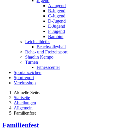
Jugend
A-Jugend
B-Jugend
C-Jugend
D-Jugend
E-Jugend
F-Jugend
Bambini
Leichtathletik
Beachvolleyball
Reha- und Freizeitsport
Shaolin Kempo
Turnen
Fitnesscenter
Sportabzeichen
Sportreport
Vereinsshop
Aktuelle Seite:
Startseite
Abteilungen
Allgemein
Familienfest
Familienfest