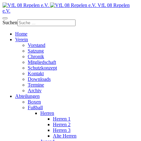
VfL 08 Repelen
e.V.
Suchen
Home
Verein
Vorstand
Satzung
Chronik
Mitgliedschaft
Schutzkonzept
Kontakt
Downloads
Termine
Archiv
Abteilungen
Boxen
Fußball
Herren
Herren 1
Herren 2
Herren 3
Alte Herren