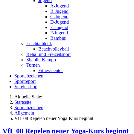
Jugend
A-Jugend
B-Jugend
C-Jugend
D-Jugend
E-Jugend
F-Jugend
Bambini
Leichtathletik
Beachvolleyball
Reha- und Freizeitsport
Shaolin Kempo
Turnen
Fitnesscenter
Sportabzeichen
Sportreport
Vereinsshop
Aktuelle Seite:
Startseite
Sportabzeichen
Allgemein
VfL 08 Repelen neuer Yoga-Kurs beginnt
VfL 08 Repelen neuer Yoga-Kurs beginnt