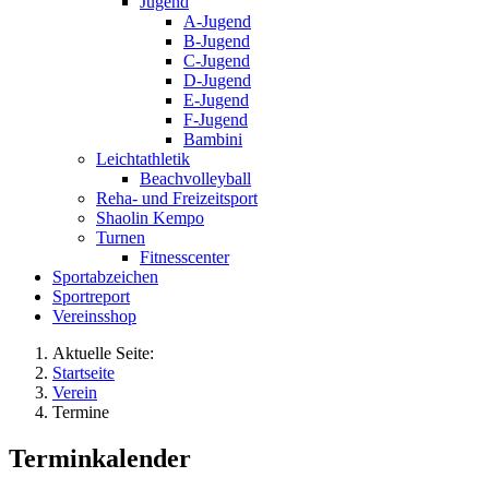
Jugend
A-Jugend
B-Jugend
C-Jugend
D-Jugend
E-Jugend
F-Jugend
Bambini
Leichtathletik
Beachvolleyball
Reha- und Freizeitsport
Shaolin Kempo
Turnen
Fitnesscenter
Sportabzeichen
Sportreport
Vereinsshop
Aktuelle Seite:
Startseite
Verein
Termine
Terminkalender