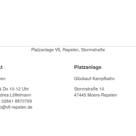
Platzanlage VfL Repelen, Stormstraße
t
Platzanlage
ten:
Glückauf-Kampfbahn
& Do 10-12 Uhr
Stormstraße 10
drea Löffelmann
47445 Moers-Repelen
: 02841 8870769
fo@vfl-repelen.de