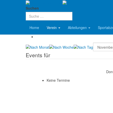
VfL 08 R
Aktuelle Seite:
Startseite
Verein
Termine
Suchen
Terminkalender
Home
Verein
Abteilungen
Sportabz
Events für
Don
Keine Termine