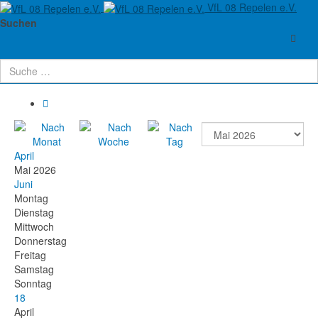
VfL 08 Repelen e.V.
Aktuelle Seite:
Startseite
Verein
Termine
Suchen
Terminkalender
April
Mai 2026
Juni
Montag
Dienstag
Mittwoch
Donnerstag
Freitag
Samstag
Sonntag
18
April