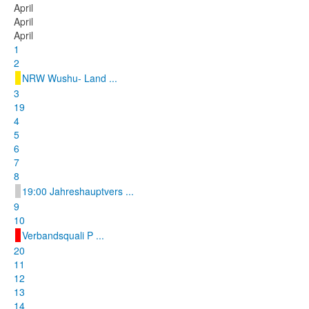
April
April
April
1
2
NRW Wushu- Land ...
3
19
4
5
6
7
8
19:00 Jahreshauptvers ...
9
10
Verbandsquali P ...
20
11
12
13
14