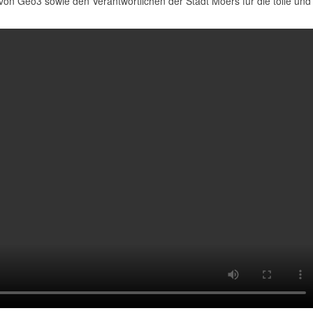
von Geo3 sowie den Verantwortlichen der Stadt Moers für die tolle und