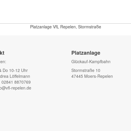
Platzanlage VfL Repelen, Stormstraße
kt
Platzanlage
ten:
Glückauf-Kampfbahn
& Do 10-12 Uhr
Stormstraße 10
drea Löffelmann
47445 Moers-Repelen
: 02841 8870769
fo@vfl-repelen.de