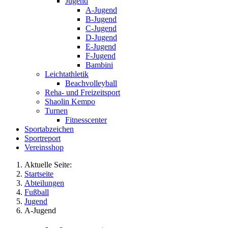
Jugend
A-Jugend
B-Jugend
C-Jugend
D-Jugend
E-Jugend
F-Jugend
Bambini
Leichtathletik
Beachvolleyball
Reha- und Freizeitsport
Shaolin Kempo
Turnen
Fitnesscenter
Sportabzeichen
Sportreport
Vereinsshop
Aktuelle Seite:
Startseite
Abteilungen
Fußball
Jugend
A-Jugend