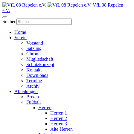
VfL 08 Repelen
e.V.
Suchen
Home
Verein
Vorstand
Satzung
Chronik
Mitgliedschaft
Schutzkonzept
Kontakt
Downloads
Termine
Archiv
Abteilungen
Boxen
Fußball
Herren
Herren 1
Herren 2
Herren 3
Alte Herren