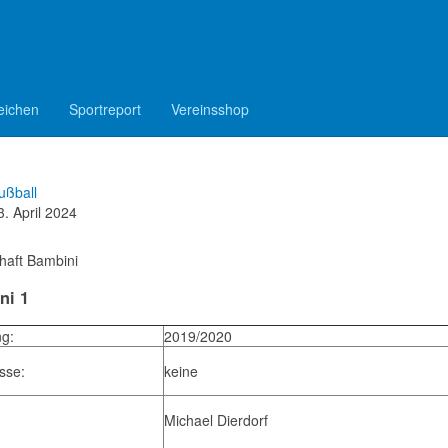
epelen e.V.
Jugend
Bambini
nschaft Bambini
eichen
Sportreport
Vereinsshop
ußball
3. April 2024
aft Bambini
ni 1
g:
2019/2020
sse:
keine
Michael Dierdorf