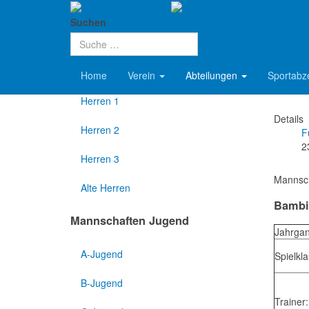
VfL 08 R
Aktuelle Seite:
Startseite
Abteilungen
Fußball
Suchen
Mannschaften Herren
Man
Home
Verein
Abteilungen
Sportabz
Herren 1
Details
Herren 2
F
2
Herren 3
Mannsch
Alte Herren
Bambi
Mannschaften Jugend
Jahrgan
A-Jugend
Spielkla
B-Jugend
Trainer: