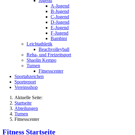
Jugend
A-Jugend
B-Jugend
C-Jugend
D-Jugend
E-Jugend
F-Jugend
Bambini
Leichtathletik
Beachvolleyball
Reha- und Freizeitsport
Shaolin Kempo
Turnen
Fitnesscenter
Sportabzeichen
Sportreport
Vereinsshop
Aktuelle Seite:
Startseite
Abteilungen
Turnen
Fitnesscenter
Fitness Startseite