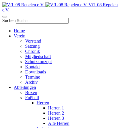
VfL 08 Repelen
e.V.
Suchen
Home
Verein
Vorstand
Satzung
Chronik
Mitgliedschaft
Schutzkonzept
Kontakt
Downloads
Termine
Archiv
Abteilungen
Boxen
Fußball
Herren
Herren 1
Herren 2
Herren 3
Alte Herren