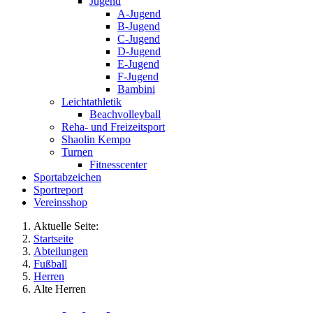
Jugend
A-Jugend
B-Jugend
C-Jugend
D-Jugend
E-Jugend
F-Jugend
Bambini
Leichtathletik
Beachvolleyball
Reha- und Freizeitsport
Shaolin Kempo
Turnen
Fitnesscenter
Sportabzeichen
Sportreport
Vereinsshop
Aktuelle Seite:
Startseite
Abteilungen
Fußball
Herren
Alte Herren