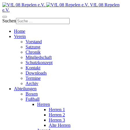
VfL 08 Repelen
e.V.
Suchen
Home
Verein
Vorstand
Satzung
Chronik
Mitgliedschaft
Schutzkonzept
Kontakt
Downloads
Termine
Archiv
Abteilungen
Boxen
Fußball
Herren
Herren 1
Herren 2
Herren 3
Alte Herren