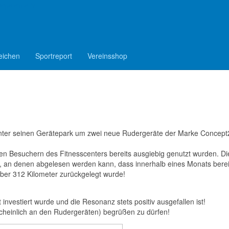
epelen e.V.
Fitnesscenter
Turnen
Fitnesscenter
Neue Rudergeräte
eichen
Sportreport
Vereinsshop
scenter seinen Gerätepark um zwei neue Rudergeräte der Marke Concept
den Besuchern des Fitnesscenters bereits ausgiebig genutzt wurden. Di
t, an denen abgelesen werden kann, dass innerhalb eines Monats berei
über 312 Kilometer zurückgelegt wurde!
investiert wurde und die Resonanz stets positiv ausgefallen ist!
scheinlich an den Rudergeräten) begrüßen zu dürfen!