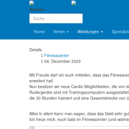
VfL 08 R
Aktuelle Seite:
Startseite
Abteilungen
Turnen
Suchen
Neue Rudergeräte
Home
Verein
Abteilungen
Sportabz
Details
Fitnesscenter
04. Dezember 2023
Mit Freude darf ich euch mitteilen, dass das Fitnes
erweitert hat!
Nun besitzen wir neue Cardio Möglichkeiten, die von 
Rudergeräte sind mit Trainingscomputern ausgestatte
die 30 Stunden trainiert und eine Gesamtstrecke von 
Alles in allem kann man sagen, dass das Geld sehr gut 
Ich freue mich, euch bald im Fitnesscenter (und wahr