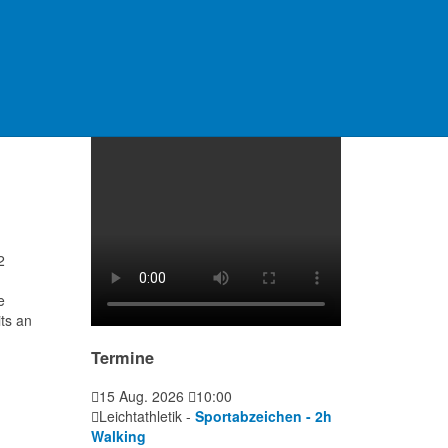
Video Platzanlage
2
e
ts an
Termine
15 Aug. 2026
10:00
Leichtathletik -
Sportabzeichen - 2h
Walking