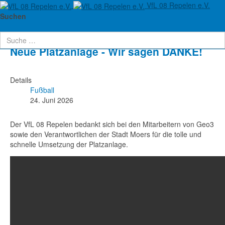
VfL 08 Repelen e.V.
Aktuelle Seite:
Startseite
Sportabzeichen
Fußball
Suchen
Neue Platzanlage - Wir sagen DANKE!
Details
Fußball
24. Juni 2026
Der VfL 08 Repelen bedankt sich bei den Mitarbeitern von Geo3
sowie den Verantwortlichen der Stadt Moers für die tolle und
schnelle Umsetzung der Platzanlage.