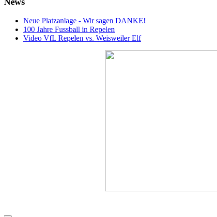
News
Neue Platzanlage - Wir sagen DANKE!
100 Jahre Fussball in Repelen
Video VfL Repelen vs. Weisweiler Elf