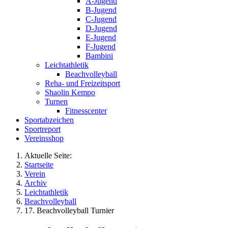
A-Jugend
B-Jugend
C-Jugend
D-Jugend
E-Jugend
F-Jugend
Bambini
Leichtathletik
Beachvolleyball
Reha- und Freizeitsport
Shaolin Kempo
Turnen
Fitnesscenter
Sportabzeichen
Sportreport
Vereinsshop
Aktuelle Seite:
Startseite
Verein
Archiv
Leichtathletik
Beachvolleyball
17. Beachvolleyball Turnier