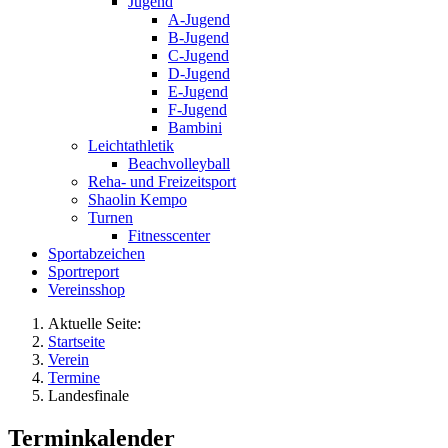
Jugend
A-Jugend
B-Jugend
C-Jugend
D-Jugend
E-Jugend
F-Jugend
Bambini
Leichtathletik
Beachvolleyball
Reha- und Freizeitsport
Shaolin Kempo
Turnen
Fitnesscenter
Sportabzeichen
Sportreport
Vereinsshop
Aktuelle Seite:
Startseite
Verein
Termine
Landesfinale
Terminkalender