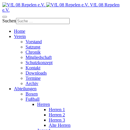
VfL 08 Repelen
e.V.
Suchen
Home
Verein
Vorstand
Satzung
Chronik
Mitgliedschaft
Schutzkonzept
Kontakt
Downloads
Termine
Archiv
Abteilungen
Boxen
Fußball
Herren
Herren 1
Herren 2
Herren 3
Alte Herren