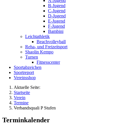
A-Jugend
B-Jugend
C-Jugend
D-Jugend
E-Jugend
F-Jugend
Bambini
Leichtathletik
Beachvolleyball
Reha- und Freizeitsport
Shaolin Kempo
Turnen
Fitnesscenter
Sportabzeichen
Sportreport
Vereinsshop
Aktuelle Seite:
Startseite
Verein
Termine
Verbandsquali P Stufen
Terminkalender