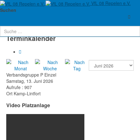
VfL 08 Repelen e.V.
Aktuelle Seite:
Startseite
Verein
Termine
Suchen
Verbandsgruppe P Einzel
Terminkalender
Verbandsgruppe P Einzel
Samstag, 13. Juni 2026
Aufrufe
: 907
Ort
Kamp-Lintfort
Video Platzanlage