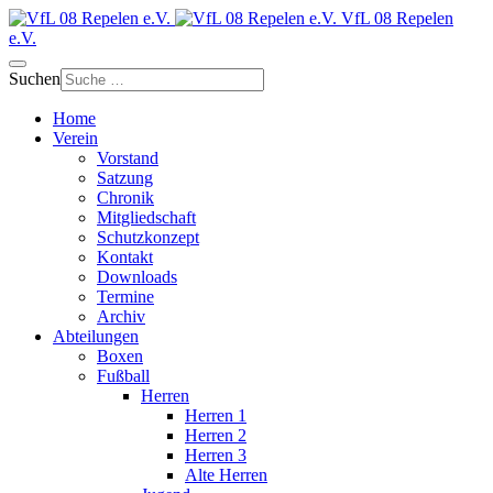
VfL 08 Repelen
e.V.
Suchen
Home
Verein
Vorstand
Satzung
Chronik
Mitgliedschaft
Schutzkonzept
Kontakt
Downloads
Termine
Archiv
Abteilungen
Boxen
Fußball
Herren
Herren 1
Herren 2
Herren 3
Alte Herren