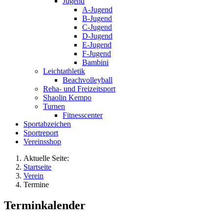
Jugend
A-Jugend
B-Jugend
C-Jugend
D-Jugend
E-Jugend
F-Jugend
Bambini
Leichtathletik
Beachvolleyball
Reha- und Freizeitsport
Shaolin Kempo
Turnen
Fitnesscenter
Sportabzeichen
Sportreport
Vereinsshop
Aktuelle Seite:
Startseite
Verein
Termine
Terminkalender