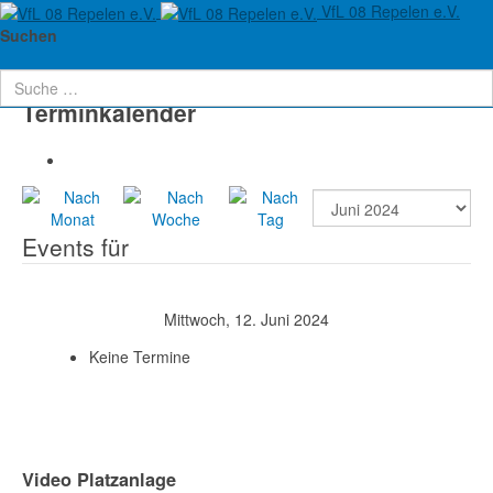
VfL 08 Repelen e.V.
Aktuelle Seite:
Startseite
Verein
Termine
Suchen
Terminkalender
Events für
Mittwoch, 12. Juni 2024
Keine Termine
Video Platzanlage