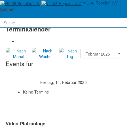
VfL 08 Repelen e.V.
Aktuelle Seite:
Startseite
Verein
Termine
Suchen
Terminkalender
Events für
Freitag, 14. Februar 2025
Keine Termine
Video Platzanlage