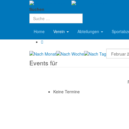
VfL 08 R
Aktuelle Seite:
Startseite
Verein
Termine
Suchen
Terminkalender
Home
Verein
Abteilungen
Sportabz
Events für
Keine Termine