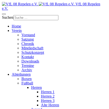
VfL 08 Repelen
e.V.
Suchen
Home
Verein
Vorstand
Satzung
Chronik
Mitgliedschaft
Schutzkonzept
Kontakt
Downloads
Termine
Archiv
Abteilungen
Boxen
Fußball
Herren
Herren 1
Herren 2
Herren 3
Alte Herren