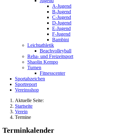
Jugend
A-Jugend
B-Jugend
C-Jugend
D-Jugend
E-Jugend
F-Jugend
Bambini
Leichtathletik
Beachvolleyball
Reha- und Freizeitsport
Shaolin Kempo
Turnen
Fitnesscenter
Sportabzeichen
Sportreport
Vereinsshop
Aktuelle Seite:
Startseite
Verein
Termine
Terminkalender