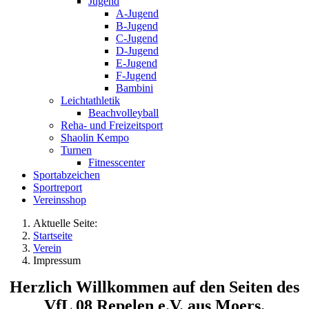
Jugend
A-Jugend
B-Jugend
C-Jugend
D-Jugend
E-Jugend
F-Jugend
Bambini
Leichtathletik
Beachvolleyball
Reha- und Freizeitsport
Shaolin Kempo
Turnen
Fitnesscenter
Sportabzeichen
Sportreport
Vereinsshop
Aktuelle Seite:
Startseite
Verein
Impressum
Herzlich Willkommen auf den Seiten des
VfL 08 Repelen e.V. aus Moers.