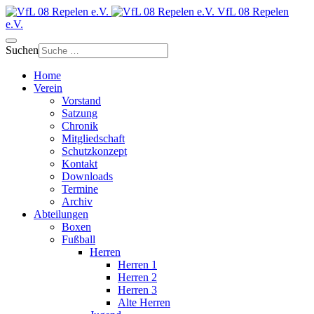
VfL 08 Repelen
e.V.
Suchen
Home
Verein
Vorstand
Satzung
Chronik
Mitgliedschaft
Schutzkonzept
Kontakt
Downloads
Termine
Archiv
Abteilungen
Boxen
Fußball
Herren
Herren 1
Herren 2
Herren 3
Alte Herren