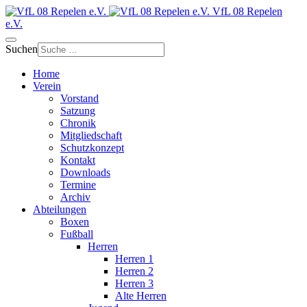
VfL 08 Repelen
e.V.
Suchen
Home
Verein
Vorstand
Satzung
Chronik
Mitgliedschaft
Schutzkonzept
Kontakt
Downloads
Termine
Archiv
Abteilungen
Boxen
Fußball
Herren
Herren 1
Herren 2
Herren 3
Alte Herren