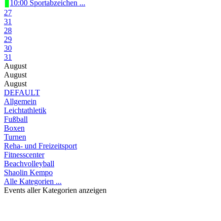
10:00 Sportabzeichen ...
27
31
28
29
30
31
August
August
August
DEFAULT
Allgemein
Leichtathletik
Fußball
Boxen
Turnen
Reha- und Freizeitsport
Fitnesscenter
Beachvolleyball
Shaolin Kempo
Alle Kategorien ...
Events aller Kategorien anzeigen