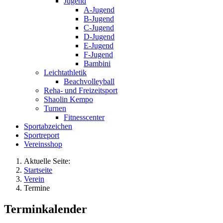
Jugend
A-Jugend
B-Jugend
C-Jugend
D-Jugend
E-Jugend
F-Jugend
Bambini
Leichtathletik
Beachvolleyball
Reha- und Freizeitsport
Shaolin Kempo
Turnen
Fitnesscenter
Sportabzeichen
Sportreport
Vereinsshop
Aktuelle Seite:
Startseite
Verein
Termine
Terminkalender